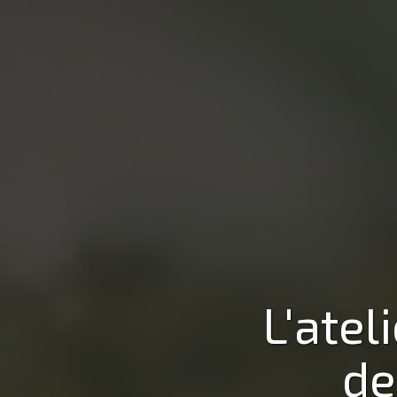
L'atel
de