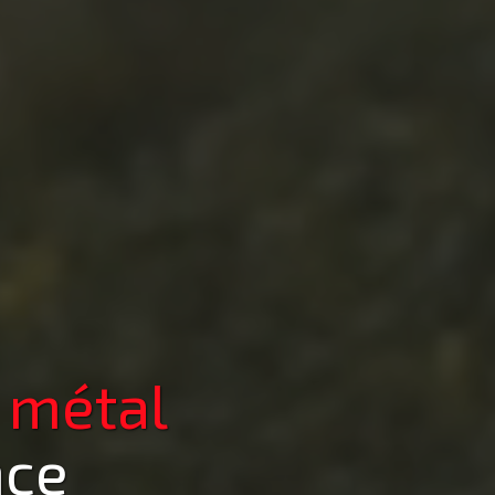
 métal
nce