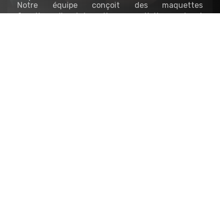
Notre équipe conçoit des maquettes
fonctionnelles, interactives ou artistiques visant
à agrémenter les stands et le mobilier
scénographique de vos événements. Exposition
temporaire, événementielle, salon, showroom…
Architecture
Nous réalisons les maquettes de présentation des
projets d’architecture et d’urbanisme,