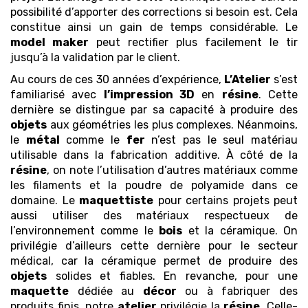
possibilité d’apporter des corrections si besoin est. Cela
constitue ainsi un gain de temps considérable. Le
model maker
peut rectifier plus facilement le tir
jusqu’à la validation par le client.
Au cours de ces 30 années d’expérience,
L’Atelier
s’est
familiarisé avec
l’impression 3D
en
résine
. Cette
dernière se distingue par sa capacité à produire des
objets
aux géométries les plus complexes. Néanmoins,
le
métal
comme le
fer
n’est pas le seul matériau
utilisable dans la fabrication additive. À côté de la
résine
, on note l’utilisation d’autres matériaux comme
les filaments et la poudre de polyamide dans ce
domaine. Le
maquettiste
pour certains projets peut
aussi utiliser des matériaux respectueux de
l’environnement comme le
bois
et la céramique. On
privilégie d’ailleurs cette dernière pour le secteur
médical, car la céramique permet de produire des
objets
solides et fiables. En revanche, pour une
maquette
dédiée au
décor
ou à fabriquer des
produits finis, notre
atelier
privilégie la
résine
. Celle-