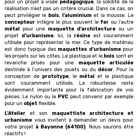
pour un projet à visée
pédagogique
, la solidité de la
réalisation n’est pas un critère crucial. Dans ce cas, on
peut privilégier le
bois
,
l’aluminium
et la mousse. Le
concepteur
intègre le plus souvent le
fer
ou l’autre
métal
pour une
maquette
d’architecture
ou un
projet
d’urbanisme
. Ici, la
résine
est couramment
utilisée pour représenter la mer. Ce type de matériau
est donc typique des
maquettes
d’urbanisme
pour
les projets sur les côtes. Le plastique et le
bois
sont en
revanche prisés pour une
maquette
articulée
destinée à l’univers des jouets ou du
décor
. Pour la
conception de
prototype
, le
métal
et le plastique
sont couramment utilisés. La robustesse reste
évidemment importante pour la fabrication de vos
pièces. Le nylon ou le
PVC
peut convenir par exemple
pour un
objet
flexible.
L'Atelier
et son
maquettiste architecture et
urbanisme
vous invitent à demander un devis pour
votre projet
à Bayonne (64100)
. Nous saurons être
réactifs !