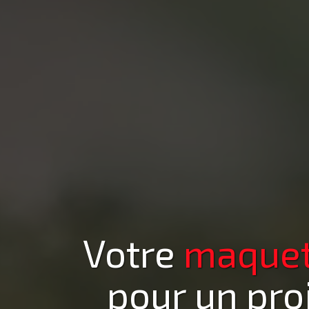
Votre
maquett
pour un pro