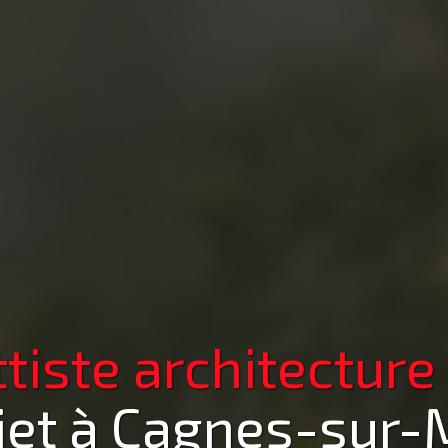
iste architecture
jet
à Cagnes-sur-