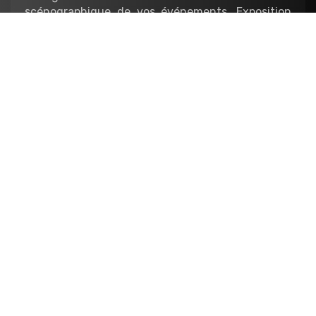
scénographique de vos événements. Exposition
temporaire, événementielle, salon, showroom…
Architecture
Nous réalisons les maquettes de présentation des
projets d’architecture et d’urbanisme,
notamment dans un contexte promotionnel
auprès des usagers et des investisseurs, ou