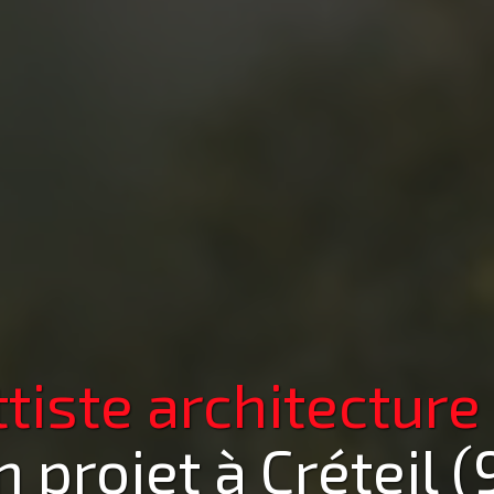
iste architecture
n projet
à Créteil 