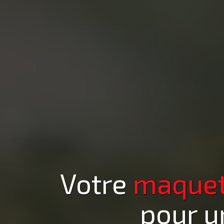
Votre
maquett
pour u