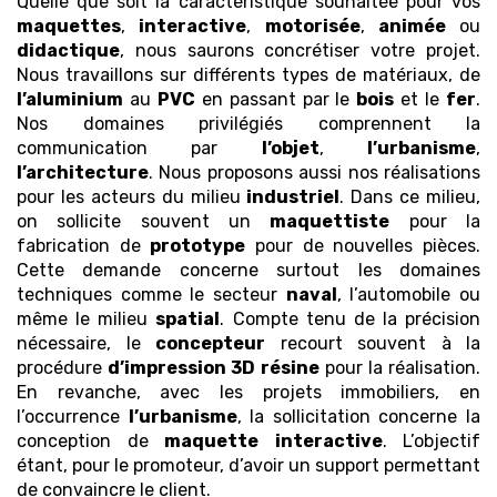
Quelle que soit la caractéristique souhaitée pour vos
maquettes
,
interactive
,
motorisée
,
animée
ou
didactique
, nous saurons concrétiser votre projet.
Nous travaillons sur différents types de matériaux, de
l’aluminium
au
PVC
en passant par le
bois
et le
fer
.
Nos domaines privilégiés comprennent la
communication par
l’objet
,
l’urbanisme
,
l’architecture
. Nous proposons aussi nos réalisations
pour les acteurs du milieu
industriel
. Dans ce milieu,
on sollicite souvent un
maquettiste
pour la
fabrication de
prototype
pour de nouvelles pièces.
Cette demande concerne surtout les domaines
techniques comme le secteur
naval
, l’automobile ou
même le milieu
spatial
. Compte tenu de la précision
nécessaire, le
concepteur
recourt souvent à la
procédure
d’impression 3D
résine
pour la réalisation.
En revanche, avec les projets immobiliers, en
l’occurrence
l’urbanisme
, la sollicitation concerne la
conception de
maquette
interactive
. L’objectif
étant, pour le promoteur, d’avoir un support permettant
de convaincre le client.