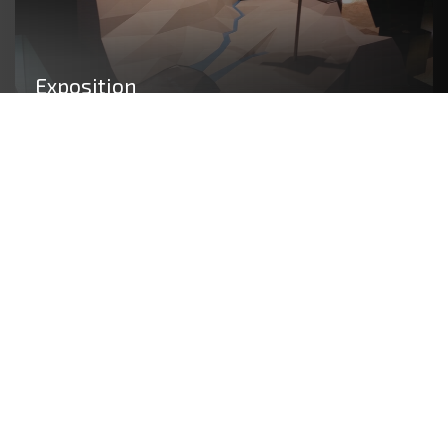
Exposition
Notre équipe conçoit des maquettes
fonctionnelles, interactives ou artistiques visant
à agrémenter les stands et le mobilier
scénographique de vos événements. Exposition
temporaire, événementielle, salon, showroom…