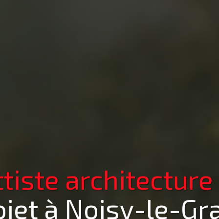
iste architecture
ojet
à Noisy-le-Gr