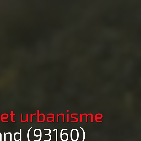
 et urbanisme
and (93160)