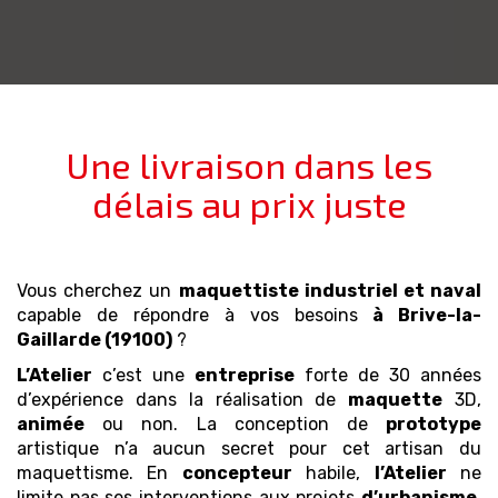
Une livraison dans les
délais au prix juste
Vous cherchez un
maquettiste industriel et naval
capable de répondre à vos besoins
à Brive-la-
Gaillarde (19100)
?
L’Atelier
c’est une
entreprise
forte de 30 années
d’expérience dans la réalisation de
maquette
3D,
animée
ou non. La conception de
prototype
artistique n’a aucun secret pour cet artisan du
maquettisme. En
concepteur
habile,
l’Atelier
ne
limite pas ses interventions aux projets
d’urbanisme
,