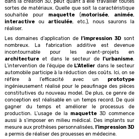
dans la création 3D, peut quant à elle travailler toutes
sortes de matériaux. Quelle que soit la caractéristique
souhaitée pour
maquette
(
motorisée
,
animée
,
interactive
ou
articulée
, etc.), nous saurons la
réaliser.
Les domaines d’application de
l’impression 3D
sont
nombreux. La fabrication additive est devenue
incontournable pour les avant-projets en
architecture
et dans le secteur de
l’urbanisme
.
L’intervention de l’équipe de
L’Atelier
dans le secteur
automobile participe à la réduction des coûts. Ici, on se
réfère à l’efficacité avec un
prototype
ingénieusement réalisé pour le peaufinage des pièces
constitutives du nouveau model. De plus, ce genre de
conception est réalisable en un temps record. De quoi
gagner du temps et améliorer le processus de
production. L’usage de la
maquette
3D commence
aussi à s’imposer en milieu médical. Des implants sur
mesure aux prothèses personnalisées,
l’impression 3D
a permis de réaliser des prouesses en médecine.