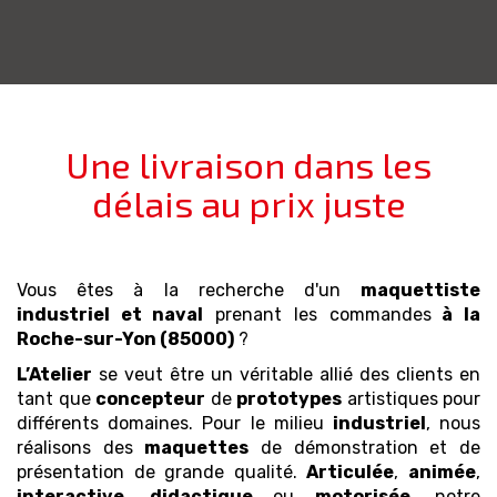
Une livraison dans les
délais au prix juste
Vous êtes à la recherche d'un
maquettiste
industriel et naval
prenant les commandes
à la
Roche-sur-Yon (85000)
?
L’Atelier
se veut être un véritable allié des clients en
tant que
concepteur
de
prototypes
artistiques pour
différents domaines. Pour le milieu
industriel
, nous
réalisons des
maquettes
de démonstration et de
présentation de grande qualité.
Articulée
,
animée
,
interactive
,
didactique
ou
motorisée
, notre