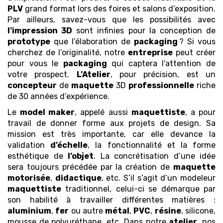
PLV
grand format lors des foires et salons d’exposition.
Par ailleurs, savez-vous que les possibilités avec
l’impression 3D
sont infinies pour la conception de
prototype
que l’élaboration de
packaging
? Si vous
cherchez de l’originalité, notre
entreprise
peut créer
pour vous le
packaging
qui captera l’attention de
votre prospect.
L’Atelier
, pour précision, est un
concepteur
de
maquette
3D
professionnelle
riche
de 30 années d’expérience.
Le
model maker
, appelé aussi
maquettiste
, a pour
travail de donner forme aux projets de design. Sa
mission est très importante, car elle devance la
validation
d’échelle
, la fonctionnalité et la forme
esthétique de
l’objet
. La concrétisation d’une idée
sera toujours précédée par la création de
maquette
motorisée
,
didactique
, etc. S’il s’agit d’un modeleur
maquettiste
traditionnel, celui-ci se démarque par
son habilité à travailler différentes matières :
aluminium
,
fer
ou autre
métal
,
PVC
,
résine
, silicone,
mousse de polyuréthane, etc. Dans notre
atelier
, nos