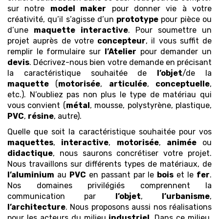
sur notre
model maker
pour donner vie à votre
créativité, qu’il s’agisse d’un
prototype
pour pièce ou
d’une
maquette
interactive
. Pour soumettre un
projet auprès de votre
concepteur
, il vous suffit de
remplir le formulaire sur
l’Atelier
pour demander un
devis
. Décrivez-nous bien votre demande en précisant
la caractéristique souhaitée de
l’objet
/de la
maquette
(
motorisée
,
articulée
,
conceptuelle
,
etc.). N’oubliez pas non plus le type de matériau qui
vous convient (
métal
, mousse, polystyrène, plastique,
PVC
,
résine
, autre).
Quelle que soit la caractéristique souhaitée pour vos
maquettes
,
interactive
,
motorisée
,
animée
ou
didactique
, nous saurons concrétiser votre projet.
Nous travaillons sur différents types de matériaux, de
l’aluminium
au
PVC
en passant par le
bois
et le
fer
.
Nos domaines privilégiés comprennent la
communication par
l’objet
,
l’urbanisme
,
l’architecture
. Nous proposons aussi nos réalisations
pour les acteurs du milieu
industriel
. Dans ce milieu,