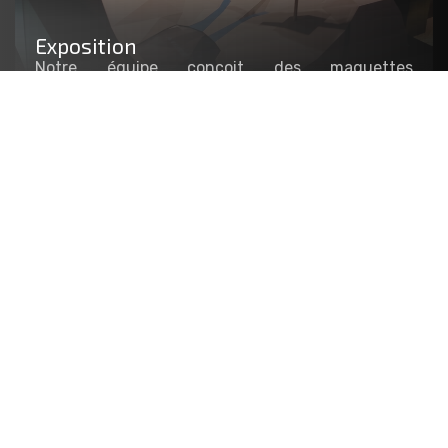
Exposition
Notre équipe conçoit des maquettes
fonctionnelles, interactives ou artistiques visant
à agrémenter les stands et le mobilier
scénographique de vos événements. Exposition
temporaire, événementielle, salon, showroom…