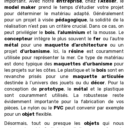
important. Avec notre
entreprise
, chez
l’Atelier
, le
model maker
prend le temps d’étudier votre projet
pour déterminer le matériau adapté. Généralement
pour un projet à visée
pédagogique
, la solidité de la
réalisation n’est pas un critère crucial. Dans ce cas, on
peut privilégier le
bois
,
l’aluminium
et la mousse. Le
concepteur
intègre le plus souvent le
fer
ou l’autre
métal
pour une
maquette
d’architecture
ou un
projet
d’urbanisme
. Ici, la
résine
est couramment
utilisée pour représenter la mer. Ce type de matériau
est donc typique des
maquettes
d’urbanisme
pour
les projets sur les côtes. Le plastique et le
bois
sont en
revanche prisés pour une
maquette
articulée
destinée à l’univers des jouets ou du
décor
. Pour la
conception de
prototype
, le
métal
et le plastique
sont couramment utilisés. La robustesse reste
évidemment importante pour la fabrication de vos
pièces. Le nylon ou le
PVC
peut convenir par exemple
pour un
objet
flexible.
Désormais, tout ou presque les
objets
qui nous