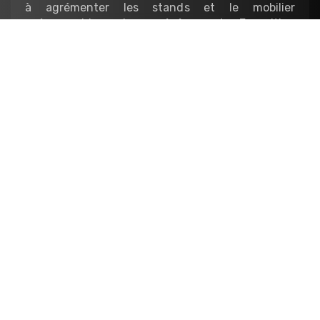
à agrémenter les stands et le mobilier
scénographique de vos événements. Exposition
temporaire, événementielle, salon, showroom…
Architecture
Nous réalisons les maquettes de présentation des
projets d’architecture et d’urbanisme,
notamment dans un contexte promotionnel
auprès des usagers et des investisseurs, ou