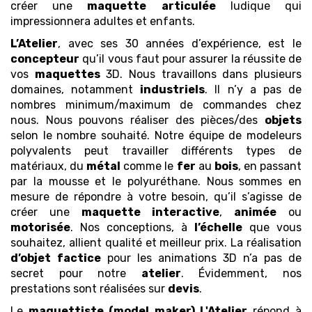
créer une
maquette
articulée
ludique qui
impressionnera adultes et enfants.
L’Atelier
, avec ses 30 années d’expérience, est le
concepteur
qu’il vous faut pour assurer la réussite de
vos
maquettes
3D. Nous travaillons dans plusieurs
domaines, notamment
industriels
. Il n’y a pas de
nombres minimum/maximum de commandes chez
nous. Nous pouvons réaliser des pièces/des
objets
selon le nombre souhaité. Notre équipe de modeleurs
polyvalents peut travailler différents types de
matériaux, du
métal
comme le
fer
au
bois
, en passant
par la mousse et le polyuréthane. Nous sommes en
mesure de répondre à votre besoin, qu’il s’agisse de
créer une
maquette
interactive
,
animée
ou
motorisée
. Nos conceptions, à
l’échelle
que vous
souhaitez, allient qualité et meilleur prix. La réalisation
d’objet
factice
pour les animations 3D n’a pas de
secret pour notre
atelier
. Évidemment, nos
prestations sont réalisées sur
devis
.
Le
maquettiste (model maker)
L'Atelier
répond à