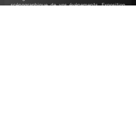
scénographique de vos événements. Exposition
temporaire, événementielle, salon, showroom…
Architecture
Nous réalisons les maquettes de présentation des
projets d’architecture et d’urbanisme,
notamment dans un contexte promotionnel
auprès des usagers et des investisseurs, ou