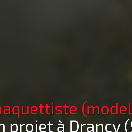
aquettiste (model
n projet
à Drancy 