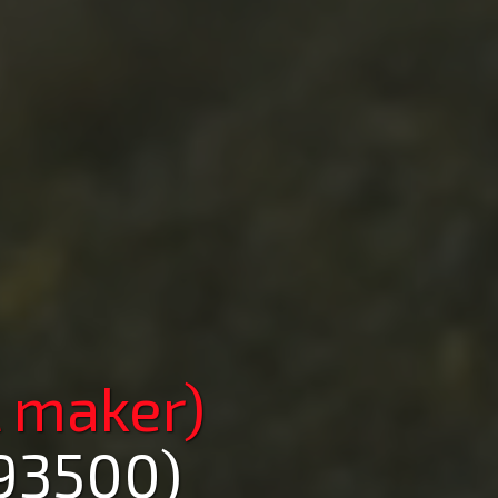
 maker)
(93500)