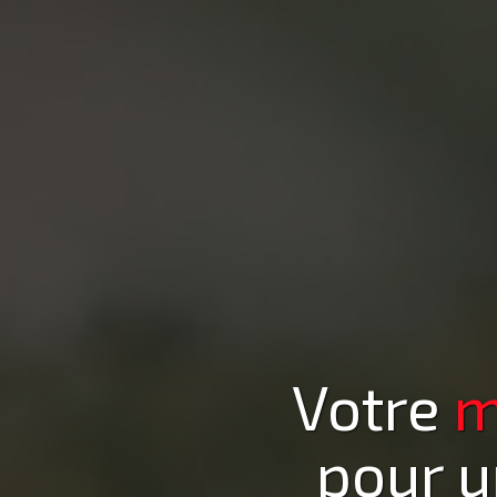
Votre
m
pour u