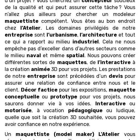
d’un projet ? Vous cherchez un
concepteur
soucieux
de la qualité et qui peut assurer cette tâche ? Vous
n’allez plus ailleurs pour chercher un modeleur
maquettiste
compétent. Vous êtes au bon endroit
chez
l’Atelier
. Les domaines privilégiés de notre
entreprise
sont
l’urbanisme
,
l’architecture
et tout
ce qui a rapport au milieu
industriel
. Cela ne nous
empêche pas d’exceller dans d’autres secteurs comme
le milieu
naval
et même
spatial
. Nous pouvons créer
différentes sortes de
maquettes
, de
l’interactive
à
la création
animée
3D pour vos projets. Les prestations
de notre
entreprise
sont précédées d’un
devis
pour
assurer une relation de confiance entre nous et le
client.
Décor
factice
pour les expositions,
maquette
conceptuelle
ou
prototype
pour vos projets, nous
saurons donner vie à vos idées.
Interactive
ou
motorisée
, à vocation
pédagogique
ou ludique,
quelle que soit la création 3D souhaitée, vous pouvez
avoir confiance en notre expérience.
Un
maquettiste (model maker)
L'Atelier
vous