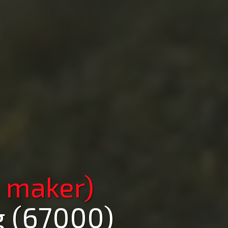
 maker)
g (67000)