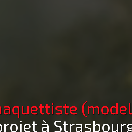
aquettiste (model
projet
à Strasbour