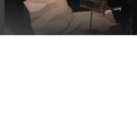
Exposition
Notre équipe conçoit des maquettes
fonctionnelles, interactives ou artistiques visant
à agrémenter les stands et le mobilier
scénographique de vos événements. Exposition
temporaire, événementielle, salon, showroom…