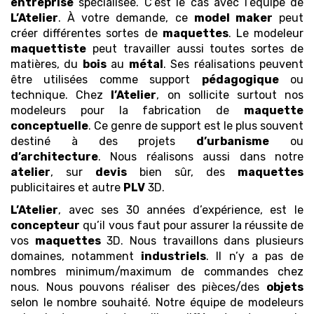
entreprise
spécialisée. C’est le cas avec l’équipe de
L’Atelier
. À votre demande, ce
model maker
peut
créer différentes sortes de
maquettes
. Le modeleur
maquettiste
peut travailler aussi toutes sortes de
matières, du
bois
au
métal
. Ses réalisations peuvent
être utilisées comme support
pédagogique
ou
technique. Chez
l’Atelier
, on sollicite surtout nos
modeleurs pour la fabrication de
maquette
conceptuelle
. Ce genre de support est le plus souvent
destiné à des projets
d’urbanisme
ou
d’architecture
. Nous réalisons aussi dans notre
atelier
, sur
devis
bien sûr, des
maquettes
publicitaires et autre
PLV
3D.
L’Atelier
, avec ses 30 années d’expérience, est le
concepteur
qu’il vous faut pour assurer la réussite de
vos
maquettes
3D. Nous travaillons dans plusieurs
domaines, notamment
industriels
. Il n’y a pas de
nombres minimum/maximum de commandes chez
nous. Nous pouvons réaliser des pièces/des
objets
selon le nombre souhaité. Notre équipe de modeleurs