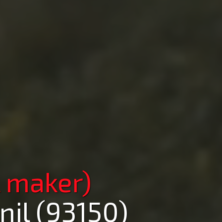
 maker)
il (93150)